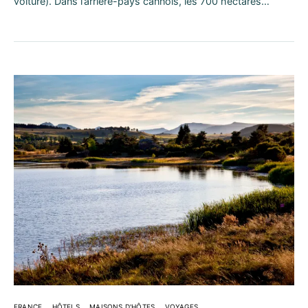
voiture). Dans l’arrière-pays cannois, les 700 hectares…
FRANCE
HÔTELS
MAISONS D'HÔTES
VOYAGES