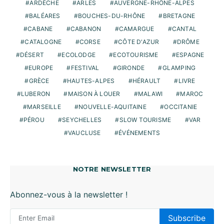
ARDÈCHE
ARLES
AUVERGNE-RHÔNE-ALPES
BALÉARES
BOUCHES-DU-RHÔNE
BRETAGNE
CABANE
CABANON
CAMARGUE
CANTAL
CATALOGNE
CORSE
CÔTE D'AZUR
DRÔME
DÉSERT
ECOLODGE
ECOTOURISME
ESPAGNE
EUROPE
FESTIVAL
GIRONDE
GLAMPING
GRÈCE
HAUTES-ALPES
HÉRAULT
LIVRE
LUBERON
MAISON À LOUER
MALAWI
MAROC
MARSEILLE
NOUVELLE-AQUITAINE
OCCITANIE
PÉROU
SEYCHELLES
SLOW TOURISME
VAR
VAUCLUSE
ÉVÉNEMENTS
NOTRE NEWSLETTER
Abonnez-vous à la newsletter !
Subscribe