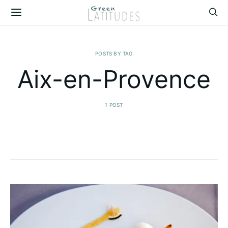
POSTS BY TAG
Aix-en-Provence
1 POST
Nos découvertes à Aix-en-Provence !