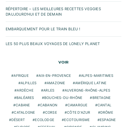
RÉPERTOIRE – LES MEILLEURES RECETTES VEGGIES
D’AUJOURD’HUI ET DE DEMAIN
EMBARQUEMENT POUR LE TRAIN BLEU !
LES 50 PLUS BEAUX VOYAGES DE LONELY PLANET
VOIR
AFRIQUE
AIX-EN-PROVENCE
ALPES-MARITIMES
ALPILLES
AMAZONIE
AMÉRIQUE LATINE
ARDÈCHE
ARLES
AUVERGNE-RHÔNE-ALPES
BALÉARES
BOUCHES-DU-RHÔNE
BRETAGNE
CABANE
CABANON
CAMARGUE
CANTAL
CATALOGNE
CORSE
CÔTE D'AZUR
DRÔME
DÉSERT
ECOLODGE
ECOTOURISME
ESPAGNE