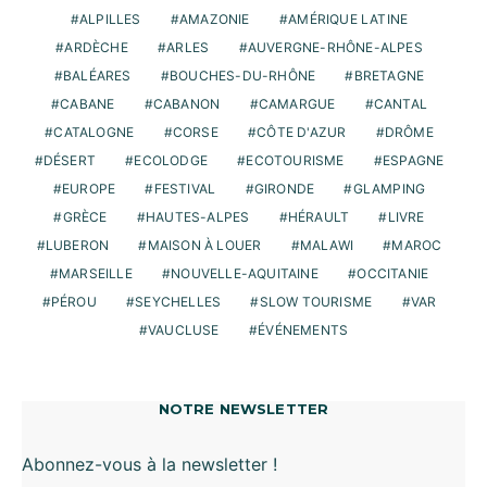
ALPILLES
AMAZONIE
AMÉRIQUE LATINE
ARDÈCHE
ARLES
AUVERGNE-RHÔNE-ALPES
BALÉARES
BOUCHES-DU-RHÔNE
BRETAGNE
CABANE
CABANON
CAMARGUE
CANTAL
CATALOGNE
CORSE
CÔTE D'AZUR
DRÔME
DÉSERT
ECOLODGE
ECOTOURISME
ESPAGNE
EUROPE
FESTIVAL
GIRONDE
GLAMPING
GRÈCE
HAUTES-ALPES
HÉRAULT
LIVRE
LUBERON
MAISON À LOUER
MALAWI
MAROC
MARSEILLE
NOUVELLE-AQUITAINE
OCCITANIE
PÉROU
SEYCHELLES
SLOW TOURISME
VAR
VAUCLUSE
ÉVÉNEMENTS
NOTRE NEWSLETTER
Abonnez-vous à la newsletter !