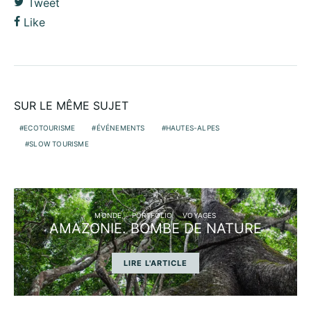
Tweet
Like
SUR LE MÊME SUJET
ECOTOURISME
ÉVÉNEMENTS
HAUTES-ALPES
SLOW TOURISME
MONDE
PORTFOLIO
VOYAGES
AMAZONIE. BOMBE DE NATURE
LIRE L'ARTICLE