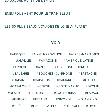
D’AUJOURD’HUI ET DE DEMAIN
EMBARQUEMENT POUR LE TRAIN BLEU !
LES 50 PLUS BEAUX VOYAGES DE LONELY PLANET
VOIR
AFRIQUE
AIX-EN-PROVENCE
ALPES-MARITIMES
ALPILLES
AMAZONIE
AMÉRIQUE LATINE
ARDÈCHE
ARLES
AUVERGNE-RHÔNE-ALPES
BALÉARES
BOUCHES-DU-RHÔNE
BRETAGNE
CABANE
CABANON
CAMARGUE
CANTAL
CATALOGNE
CORSE
CÔTE D'AZUR
DRÔME
DÉSERT
ECOLODGE
ECOTOURISME
ESPAGNE
EUROPE
FESTIVAL
GIRONDE
GLAMPING
GRÈCE
HAUTES-ALPES
HÉRAULT
LIVRE