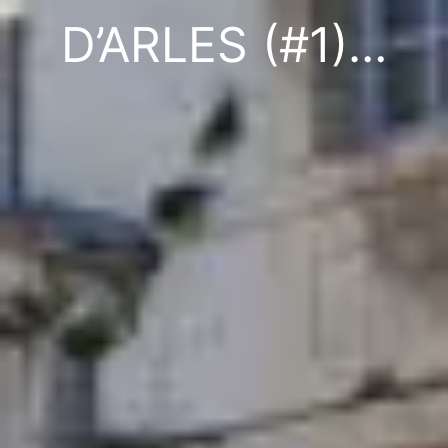
D’ARLES (#1)…